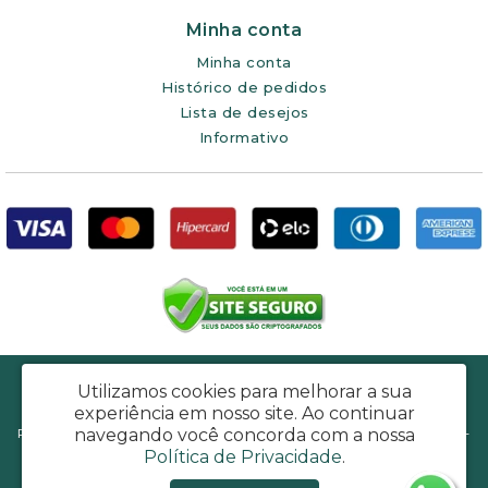
Minha conta
Minha conta
Histórico de pedidos
Lista de desejos
Informativo
Poupa Agora Intermediação de Negócios e Vendas Ltda - CNPJ:
Utilizamos cookies para melhorar a sua
51.773.467/0001-05
experiência em nosso site.
Ao continuar
navegando você concorda com a nossa
Rua José Carlos Geiss, 755 - Recreio Campestre Joia - Indaiatuba / SP -
Política de Privacidade
.
CEP: 13347-020